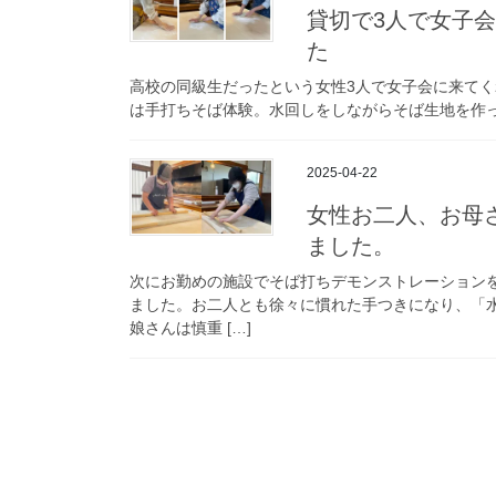
貸切で3人で女子
た
高校の同級生だったという女性3人で女子会に来て
は手打ちそば体験。水回しをしながらそば生地を作って
2025-04-22
女性お二人、お母
ました。
次にお勤めの施設でそば打ちデモンストレーション
ました。お二人とも徐々に慣れた手つきになり、「
娘さんは慎重 […]