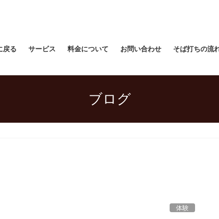
に戻る
サービス
料金について
お問い合わせ
そば打ちの流
ブログ
体験