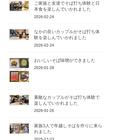
ご家族と友達でそば打ち体験と日
本食を楽しんでいかれました
2026-02-24
なかの良いカップルがそば打ち体
験を楽しんでいかれました
2026-02-24
おいしいそば味噌ができました
2026-01-28
素敵なカップルがそば打ち体験で
楽しんでいかれました
2026-01-26
家族3人で年越しそばを作りに来ら
れました
2025-12-23