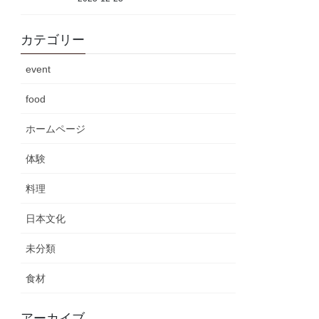
カテゴリー
event
food
ホームページ
体験
料理
日本文化
未分類
食材
アーカイブ