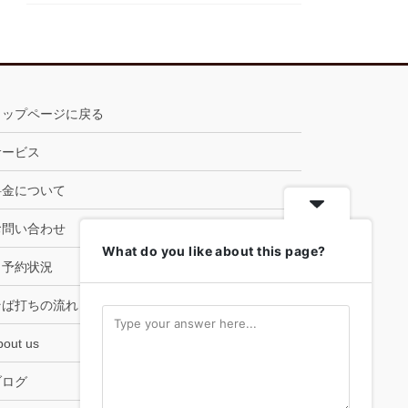
トップページに戻る
サービス
料金について
お問い合わせ
What do you like about this page?
予約状況
そば打ちの流れ
bout us
ブログ